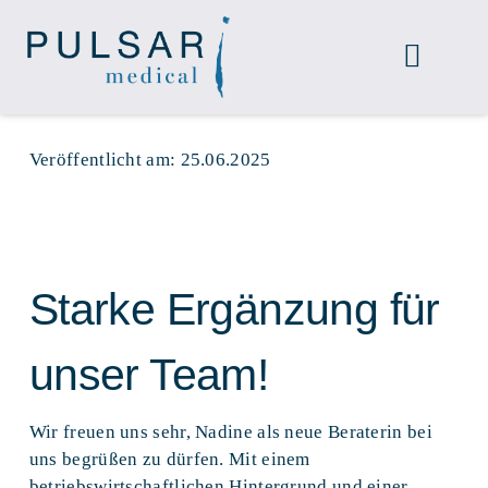
Zum
Inhalt
Toggle
springen
Naviga
home
Veröffentlicht am: 25.06.2025
leistungen
team
Starke Ergänzung für
blog
unser Team!
kontakt
Wir freuen uns sehr, Nadine als neue Beraterin bei
uns begrüßen zu dürfen. Mit einem
betriebswirtschaftlichen Hintergrund und einer